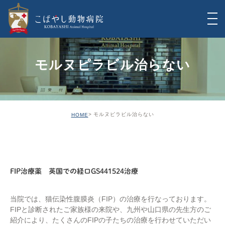
モルヌピラビル治らない
モルヌピラビル治らない
HOME
INFO
FIP治療薬 英国での経口GS441524治療
当院では、猫伝染性腹膜炎（FIP）の治療を行なっております。
FIPと診断されたご家族様の来院や、九州や山口県の先生方のご
紹介により、たくさんのFIPの子たちの治療を行わせていただい