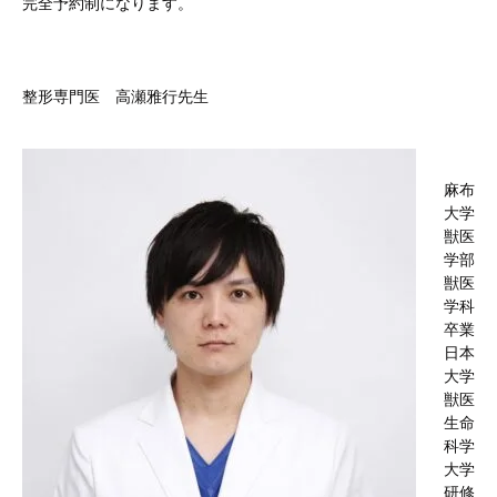
完全予約制になります。
整形専門医 高瀬雅行先生
麻布
大学
獣医
学部
獣医
学科
卒業
日本
大学
獣医
生命
科学
大学
研修