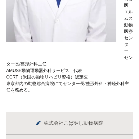
医
エル
ムス
動物
医療
セン
タ
ー
セン
ター長/整形外科主任
AMUSE動物運動器外科サービス 代表
CCRT（米国の動物リハビリ資格）認定医
東京都内の動物総合病院にてセンター長/整形外科・神経外科主
任を務める。
株式会社こばやし動物病院