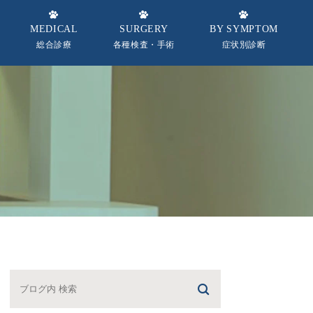
MEDICAL
SURGERY
BY SYMPTOM
総合診療
各種検査・手術
症状別診断
念
一般内科全般
予防接種
犬
皮膚科
健康診断
猫
フ紹介
眼科
去勢手術
循環器科
避妊手術
呼吸器科
消化器科
内分泌科