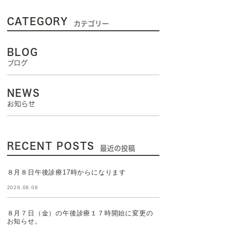
泌尿器科
CATEGORY
カテゴリー
神経科
BLOG
腫瘍科
ブログ
整形外科
NEWS
お知らせ
麻酔科
歯科
RECENT POSTS
最近の投稿
８月８日午後診療17時からになります
2026.08.08
８月７日（金）の午後診療１７時開始に変更の
お知らせ。