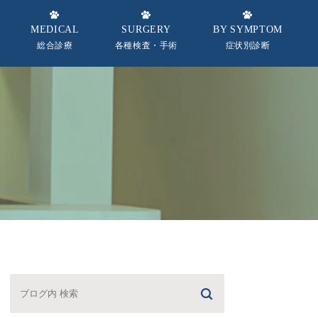
MEDICAL
SURGERY
BY SYMPTOM
総合診療
各種検査・手術
症状別診断
念
一般内科全般
予防接種
犬
皮膚科
健康診断
猫
フ紹介
眼科
去勢手術
循環器科
避妊手術
呼吸器科
消化器科
内分泌科